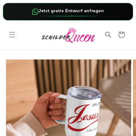
Direkt
zum
Jetzt gratis Entwurf anfragen
Inhalt
Warenkorb
oduktinformationen
ringen