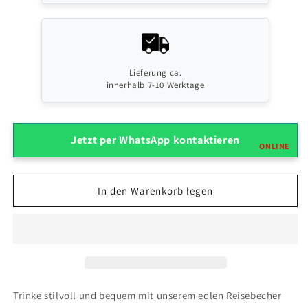
&quot;ERLEBE
&quot;ERLEBE
Jesus
Jesus
Christus...&quot;
Christus...&quot;
Lieferung ca.
innerhalb 7-10 Werktage
Jetzt per WhatsApp kontaktieren
ONLINE
In den Warenkorb legen
Trinke stilvoll und bequem mit unserem edlen Reisebecher