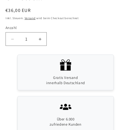
Normaler
€36,00 EUR
Preis
Inkl. Steuern.
Versand
wird beim Checkout berechnet
Anzahl
Anzahl
Verringere
Erhöhe
die
die
Menge
Menge
für
für
Gratis Versand
Reisebecher
Reisebecher
innerhalb Deutschland
mit
mit
Griff
Griff
und
und
dem
dem
Über 6.000
zufriedene Kunden
Aufdruck
Aufdruck