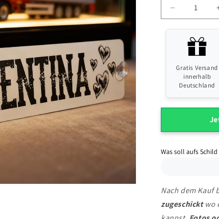
Verringere
die
Menge
für
Gratis Versand
LKW
innerhalb
Deutschland
Namensschi
mit
Je
deinem
Lieblingsna
Was soll aufs Schild
Nach dem Kauf
zugeschickt
wo 
kannst.
Fotos o