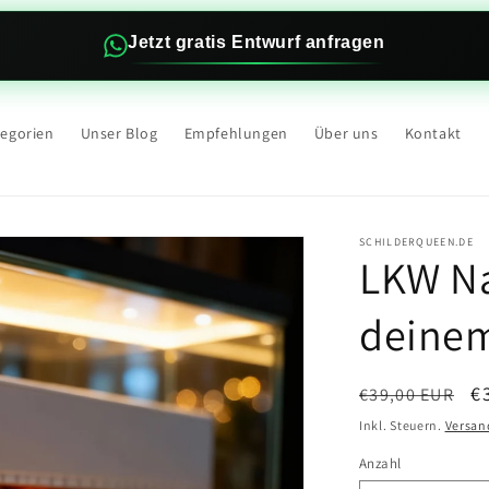
Jetzt gratis Entwurf anfragen
tegorien
Unser Blog
Empfehlungen
Über uns
Kontakt
SCHILDERQUEEN.DE
LKW Na
deinem
Normaler
V
€
€39,00 EUR
Preis
Inkl. Steuern.
Versan
Anzahl
Anzahl