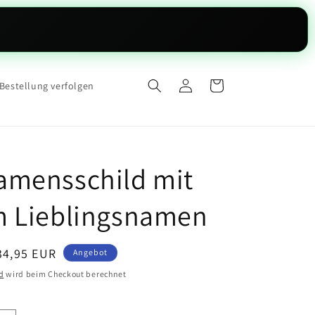
Einloggen
Warenkorb
Bestellung verfolgen
mensschild mit
 Lieblingsnamen
erkaufspreis
34,95 EUR
Angebot
d
wird beim Checkout berechnet