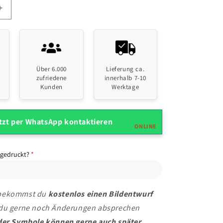
Erhöhe
die
Menge
für
Über 6.000
Lieferung ca.
LKW
zufriedene
innerhalb 7-10
Kunden
Werktage
ld
Namensschild
mit
tzt per WhatsApp kontaktieren
deinem
ONLINE
men
Lieblingsnamen
 gedruckt?
 bekommst du
kostenlos einen Bildentwurf
du gerne noch Änderungen absprechen
der Symbole können gerne auch später