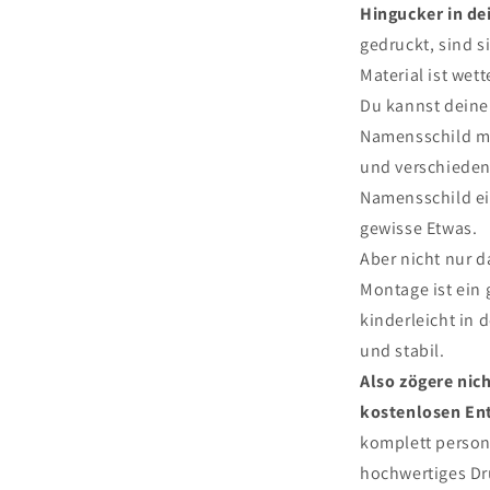
Hingucker in de
gedruckt, sind s
Material ist wett
Du kannst deiner
Namensschild mi
und verschiedene
Namensschild ei
gewisse Etwas.
Aber nicht nur d
Montage ist ein 
kinderleicht in 
und stabil.
Also zögere nich
kostenlosen En
komplett person
hochwertiges Dr